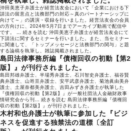
稿を執筆し、雑誌掲載されました。
沖田美恵子弁護士が経営法友会において「企業における下
請法の留意点と法務部門の対応～真のパートナーシップに
向けて～」の講演・収録を行いました。経営法友会の会員
の方向けに、2024年5月7日までアーカイブ動画で配信中
です。 …
続きを読む
沖田美恵子弁護士が経営法友会にて
下請法に関するセミナーを行いました。また、当セミナー
に関連して、「トップメッセージと法務部門の関与」と題
する論稿を執筆し、雑誌掲載されました。
島田法律事務所編『債権回収の初動【第2
版】』が刊行されました。
島田邦雄弁護士、半場秀弁護士、石川智史弁護士、福谷賢
典弁護士、山嵜亘弁護士、安平武彦弁護士、菊池眞由美弁
護士、土屋奈都美弁護士、吉田みずき弁護士が執筆した
『債権回収の初動【第2版】』が一般社団法人金融財政事
情研究会から刊…
続きを読む
島田法律事務所編『債権回
収の初動【第2版】』が刊行されました。
木村和也弁護士が執筆に参加した『ビジ
ネスを促進する独禁法の道標〔全訂