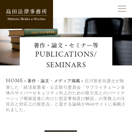
著作・論文・セミナー等
PUBLICATIONS/
SEMINARS
HOME
著作・論文・メディア掲載
石川智史弁護士が執
筆した「経済産業省・公正取引委員会「サプライチェーン全
体のサイバーセキュリティ向上のための取引先とのパートナ
ーシップ構築促進に向けた想定事例及び解説」の実務上の注
目点と対応上の留意点」と題する論稿がWebサイトに掲載さ
れました。