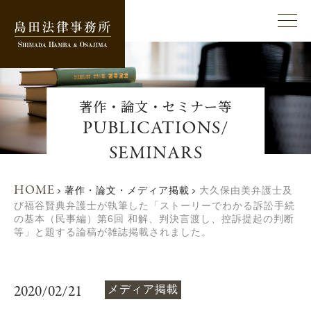
著作・論文・セミナー等
PUBLICATIONS/
SEMINARS
HOME
著作・論文・メディア掲載
大久保由美弁護士及
び福谷賢典弁護士が執筆した「ストーリーでわかる訴訟手続
の基本（民事編）第6回 和解、判決言渡し、控訴提起の判断
等」と題する論稿が雑誌掲載されました。
2020/02/21
メディア掲載